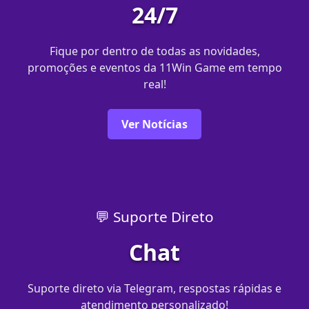
24/7
Fique por dentro de todas as novidades,
promoções e eventos da 11Win Game em tempo
real!
Ver Notícias
💬 Suporte Direto
Chat
Suporte direto via Telegram, respostas rápidas e
atendimento personalizado!