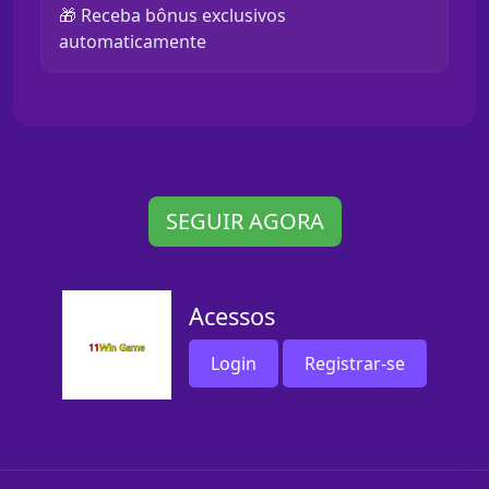
🎁 Receba bônus exclusivos
automaticamente
SEGUIR AGORA
Acessos
Login
Registrar-se