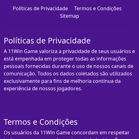
Políticas de Privacidade
Termos e Condições
Sitemap
Políticas de Privacidade
A 11Win Game valoriza a privacidade de seus usuários e
está empenhada em proteger todas as informações
pessoais fornecidas durante o uso de nossos canais de
comunicação. Todos os dados coletados são utilizados
exclusivamente para fins de melhoria contínua da
experiência de nossos jogadores.
Termos e Condições
Os usuários da 11Win Game concordam em respeitar