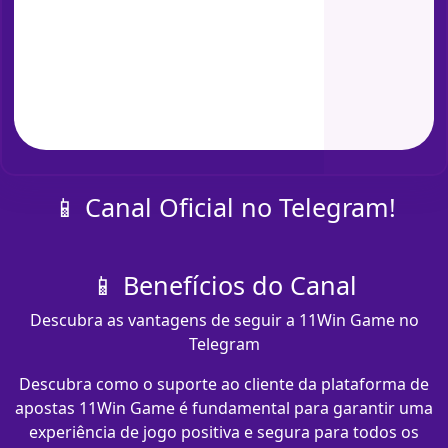
📱 Canal Oficial no Telegram!
📱 Benefícios do Canal
Descubra as vantagens de seguir a 11Win Game no
Telegram
Descubra como o suporte ao cliente da plataforma de
apostas 11Win Game é fundamental para garantir uma
experiência de jogo positiva e segura para todos os