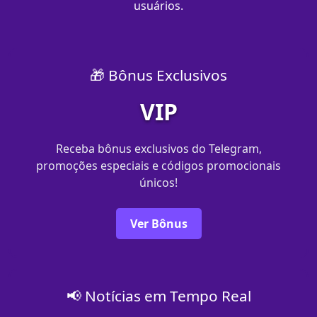
usuários.
🎁 Bônus Exclusivos
VIP
Receba bônus exclusivos do Telegram,
promoções especiais e códigos promocionais
únicos!
Ver Bônus
📢 Notícias em Tempo Real