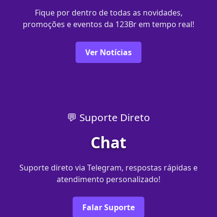
Fique por dentro de todas as novidades,
promoções e eventos da 123Br em tempo real!
Ver Notícias
💬 Suporte Direto
Chat
Suporte direto via Telegram, respostas rápidas e
atendimento personalizado!
Falar Suporte