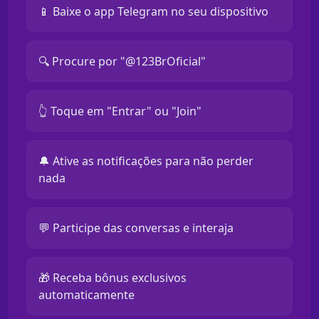
📱 Baixe o app Telegram no seu dispositivo
🔍 Procure por "@123BrOficial"
👆 Toque em "Entrar" ou "Join"
🔔 Ative as notificações para não perder
nada
💬 Participe das conversas e interaja
🎁 Receba bônus exclusivos
automaticamente