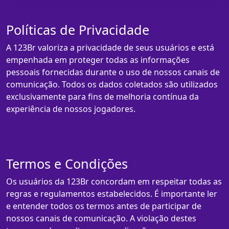
Políticas de Privacidade
A 123Br valoriza a privacidade de seus usuários e está
empenhada em proteger todas as informações
pessoais fornecidas durante o uso de nossos canais de
comunicação. Todos os dados coletados são utilizados
exclusivamente para fins de melhoria contínua da
experiência de nossos jogadores.
Termos e Condições
Os usuários da 123Br concordam em respeitar todas as
regras e regulamentos estabelecidos. É importante ler
e entender todos os termos antes de participar de
nossos canais de comunicação. A violação destes