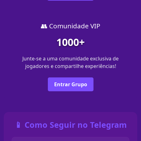
👥 Comunidade VIP
1000+
Junte-se a uma comunidade exclusiva de
jogadores e compartilhe experiências!
Entrar Grupo
📱 Como Seguir no Telegram