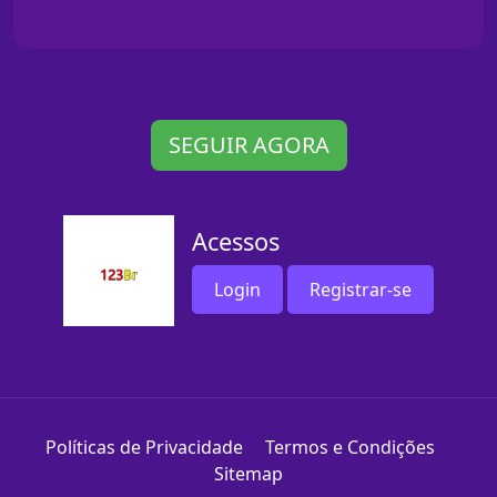
SEGUIR AGORA
Acessos
Login
Registrar-se
Políticas de Privacidade
Termos e Condições
Sitemap