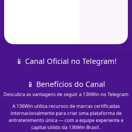
📱 Canal Oficial no Telegram!
📱 Benefícios do Canal
Descubra as vantagens de seguir a 136Win no Telegram
A 136Win utiliza recursos de marcas certificadas
internacionalmente para criar uma plataforma de
entretenimento única — com a equipe experiente e
capital sólido da 136Win Brasil .