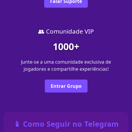
Falar Suporte
👥 Comunidade VIP
1000+
Junte-se a uma comunidade exclusiva de
jogadores e compartilhe experiências!
Entrar Grupo
📱 Como Seguir no Telegram