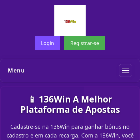
Login
Registrar-se
Menu
📱 136Win A Melhor
Plataforma de Apostas
Cadastre-se na 136Win para ganhar bônus no
cadastro e em cada recarga. Com a 136Win, você