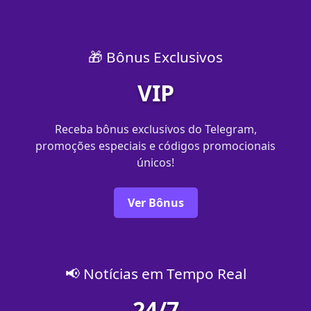
🎁 Bônus Exclusivos
VIP
Receba bônus exclusivos do Telegram,
promoções especiais e códigos promocionais
únicos!
Ver Bônus
📢 Notícias em Tempo Real
24/7