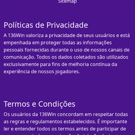
Sitemap
Políticas de Privacidade
A 136Win valoriza a privacidade de seus usuários e está
empenhada em proteger todas as informações
pessoais fornecidas durante o uso de nossos canais de
comunicação. Todos os dados coletados são utilizados
exclusivamente para fins de melhoria contínua da
experiência de nossos jogadores.
Termos e Condições
Os usuários da 136Win concordam em respeitar todas
as regras e regulamentos estabelecidos. É importante
ler e entender todos os termos antes de participar de