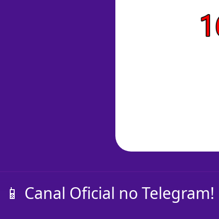
📱 Canal Oficial no Telegram!