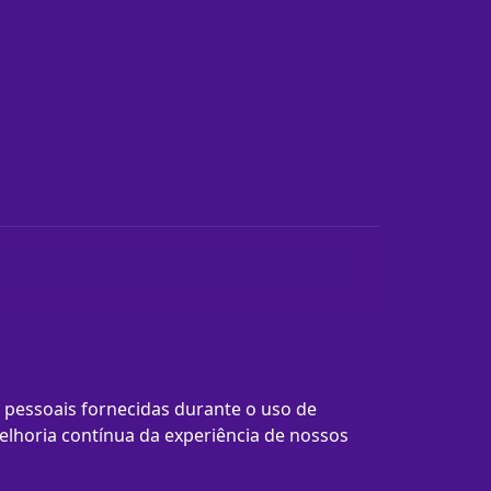
 pessoais fornecidas durante o uso de
elhoria contínua da experiência de nossos