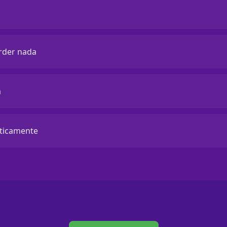
erder nada
a
aticamente