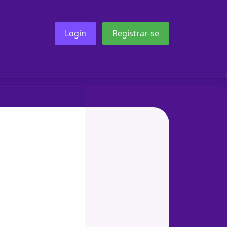
Login
Registrar-se