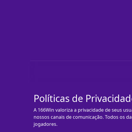
Políticas de Privacida
A 166Win valoriza a privacidade de seus us
nossos canais de comunicação. Todos os dad
jogadores.