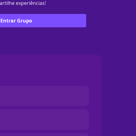
rtilhe experiências!
Entrar Grupo