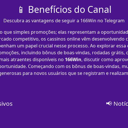
📱 Benefícios do Canal
Descubra as vantagens de seguir a 166Win no Telegram
o que simples promoções; elas representam a oportunidad
cado competitivo, os cassinos online vêm desenvolvendo cad
penham um papel crucial nesse processo. Ao explorar essa
oções, incluindo bônus de boas-vindas, rodadas grátis, c
 mais atraentes disponíveis no
166Win
, discutir como aprov
portunidade. Começando com os bônus de boas-vindas, m
generosas para novos usuários que se registram e realizam
sivos
📢 Notí