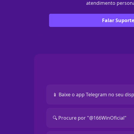
atendimento persona
Falar Suport
📱 Baixe o app Telegram no seu disp
🔍 Procure por "@166WinOficial"