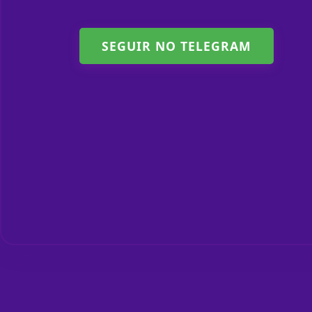
SEGUIR NO TELEGRAM