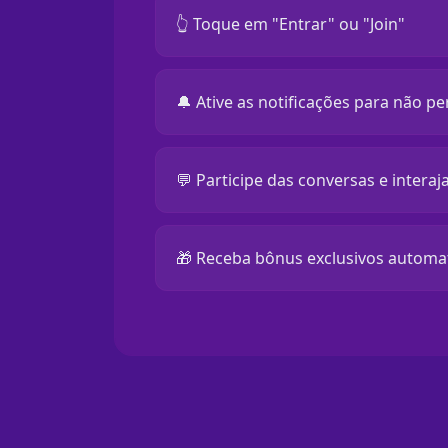
👆 Toque em "Entrar" ou "Join"
🔔 Ative as notificações para não p
💬 Participe das conversas e interaj
🎁 Receba bônus exclusivos autom