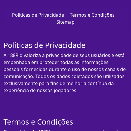
Políticas de Privacidade
Termos e Condições
Sitemap
Políticas de Privacidade
A 188Rio valoriza a privacidade de seus usuários e está
empenhada em proteger todas as informações
pessoais fornecidas durante o uso de nossos canais de
comunicação. Todos os dados coletados são utilizados
exclusivamente para fins de melhoria contínua da
experiência de nossos jogadores.
Termos e Condições