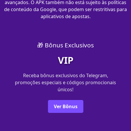
avançados. O APK também não está sujeito às políticas
de conteúdo da Google, que podem ser restritivas para
aplicativos de apostas.
🎁 Bônus Exclusivos
VIP
Receba bônus exclusivos do Telegram,
promoções especiais e códigos promocionais
únicos!
Ver Bônus