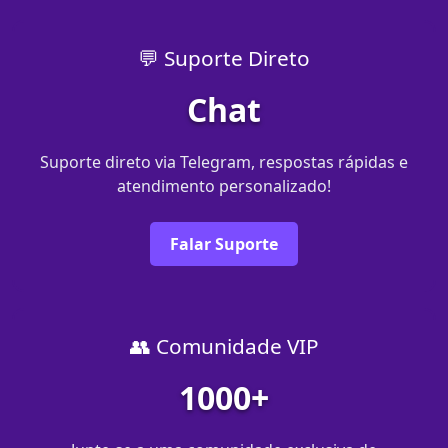
💬 Suporte Direto
Chat
Suporte direto via Telegram, respostas rápidas e
atendimento personalizado!
Falar Suporte
👥 Comunidade VIP
1000+