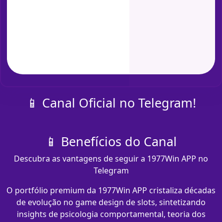
📱 Canal Oficial no Telegram!
📱 Benefícios do Canal
Descubra as vantagens de seguir a 1977Win APP no
Telegram
O portfólio premium da 1977Win APP cristaliza décadas
de evolução no game design de slots, sintetizando
insights de psicologia comportamental, teoria dos