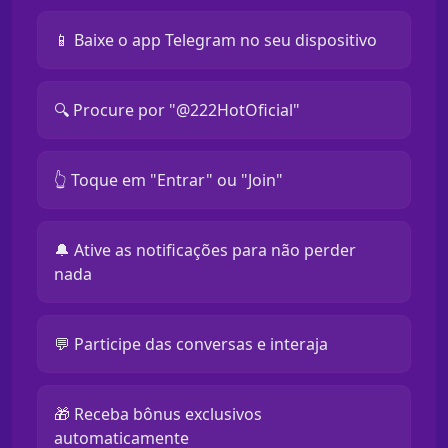
📱 Baixe o app Telegram no seu dispositivo
🔍 Procure por "@222HotOficial"
👆 Toque em "Entrar" ou "Join"
🔔 Ative as notificações para não perder
nada
💬 Participe das conversas e interaja
🎁 Receba bônus exclusivos
automaticamente