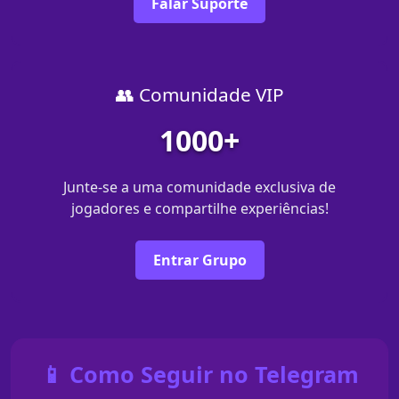
Falar Suporte
👥 Comunidade VIP
1000+
Junte-se a uma comunidade exclusiva de
jogadores e compartilhe experiências!
Entrar Grupo
📱 Como Seguir no Telegram