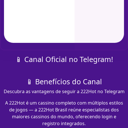
📱 Canal Oficial no Telegram!
📱 Benefícios do Canal
Descubra as vantagens de seguir a 222Hot no Telegram
A 222Hot é um cassino completo com múltiplos estilos
de jogos — a 222Hot Brasil reúne especialistas dos
maiores cassinos do mundo, oferecendo login e
registro integrados.