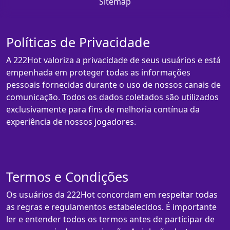
Sitemap
Políticas de Privacidade
A 222Hot valoriza a privacidade de seus usuários e está
empenhada em proteger todas as informações
pessoais fornecidas durante o uso de nossos canais de
comunicação. Todos os dados coletados são utilizados
exclusivamente para fins de melhoria contínua da
experiência de nossos jogadores.
Termos e Condições
Os usuários da 222Hot concordam em respeitar todas
as regras e regulamentos estabelecidos. É importante
ler e entender todos os termos antes de participar de