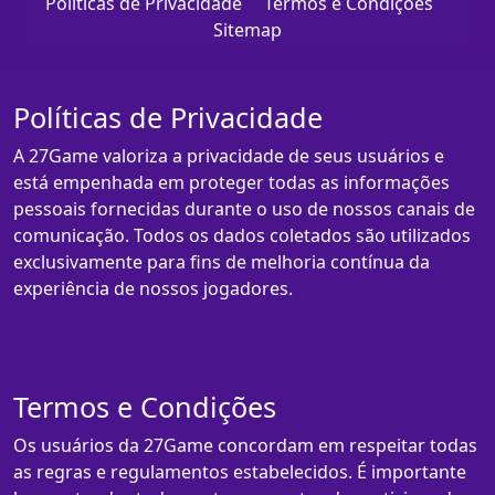
Políticas de Privacidade
Termos e Condições
Sitemap
Políticas de Privacidade
A 27Game valoriza a privacidade de seus usuários e
está empenhada em proteger todas as informações
pessoais fornecidas durante o uso de nossos canais de
comunicação. Todos os dados coletados são utilizados
exclusivamente para fins de melhoria contínua da
experiência de nossos jogadores.
Termos e Condições
Os usuários da 27Game concordam em respeitar todas
as regras e regulamentos estabelecidos. É importante