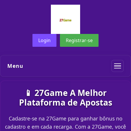
Login
Registrar-se
Menu
📱 27Game A Melhor
Plataforma de Apostas
Cadastre-se na 27Game para ganhar bônus no
cadastro e em cada recarga. Com a 27Game, você