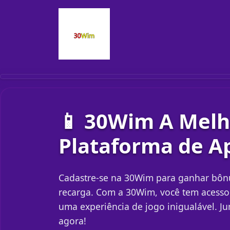
📱 30Wim A Melh
Plataforma de A
Cadastre-se na 30Wim para ganhar bôn
recarga. Com a 30Wim, você tem acesso 
uma experiência de jogo inigualável. J
agora!