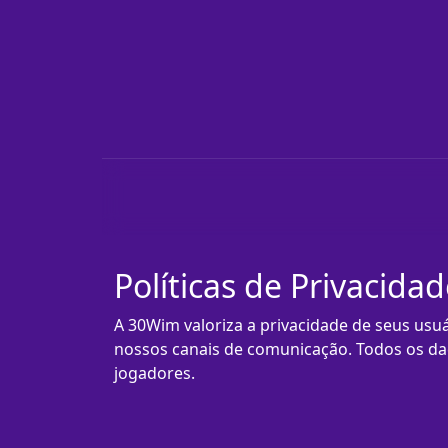
Políticas de Privacida
A 30Wim valoriza a privacidade de seus us
nossos canais de comunicação. Todos os dad
jogadores.