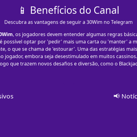
📱 Benefícios do Canal
Descubra as vantagens de seguir a 30Wim no Telegram
0Wim
, os jogadores devem entender algumas regras básica
, é possível optar por 'pedir' mais uma carta ou 'manter' a 
te, o que se chama de 'estourar'. Uma das estratégias mai
o jogador, embora seja desestimulado em muitos cassinos.
jogo que trazem novos desafios e diversão, como o Blackjac
sivos
📢 Notí