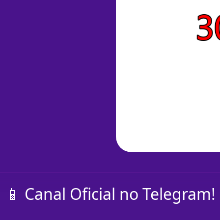
📱 Canal Oficial no Telegram!