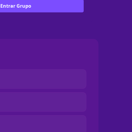
Entrar Grupo