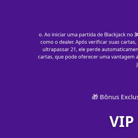
o. Ao iniciar uma partida de Blackjack no
3
como o dealer. Após verificar suas cartas
ultrapassar 21, ele perde automaticamen
cartas, que pode oferecer uma vantagem a
🎁 Bônus Exclu
VIP