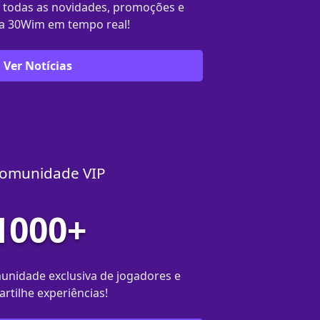
e todas as novidades, promoções e
a 30Wim em tempo real!
Ver Notícias
Comunidade VIP
1000+
unidade exclusiva de jogadores e
rtilhe experiências!