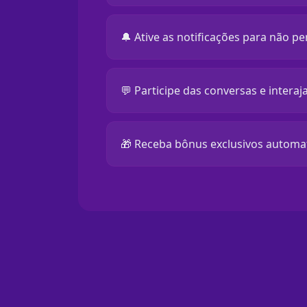
🔔 Ative as notificações para não p
💬 Participe das conversas e interaj
🎁 Receba bônus exclusivos autom