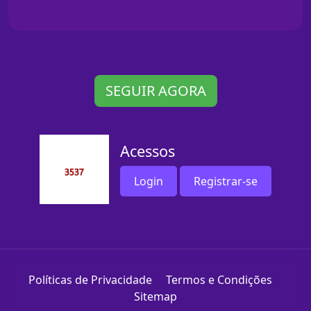
SEGUIR AGORA
Acessos
Login
Registrar-se
Políticas de Privacidade
Termos e Condições
Sitemap