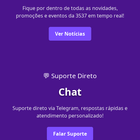
Fique por dentro de todas as novidades,
promoções e eventos da 3537 em tempo real!
Ver Notícias
💬 Suporte Direto
Chat
Suporte direto via Telegram, respostas rápidas e
atendimento personalizado!
Falar Suporte