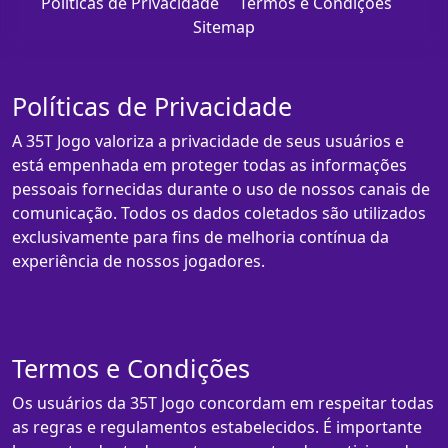
Políticas de Privacidade
Termos e Condições
Sitemap
Políticas de Privacidade
A 35T Jogo valoriza a privacidade de seus usuários e
está empenhada em proteger todas as informações
pessoais fornecidas durante o uso de nossos canais de
comunicação. Todos os dados coletados são utilizados
exclusivamente para fins de melhoria contínua da
experiência de nossos jogadores.
Termos e Condições
Os usuários da 35T Jogo concordam em respeitar todas
as regras e regulamentos estabelecidos. É importante