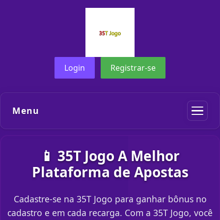
Login
Registrar-se
Menu
📱 35T Jogo A Melhor
Plataforma de Apostas
Cadastre-se na 35T Jogo para ganhar bônus no
cadastro e em cada recarga. Com a 35T Jogo, você