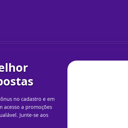
elhor
postas
bônus no cadastro e em
em acesso a promoções
ualável. Junte-se aos