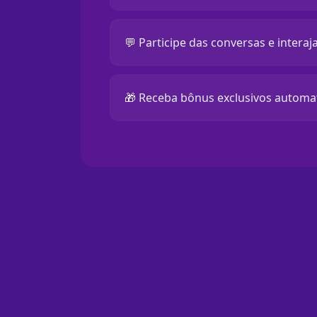
💬 Participe das conversas e interaj
🎁 Receba bônus exclusivos autom