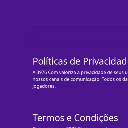
Políticas de Privacida
A 3976 Com valoriza a privacidade de seus
nossos canais de comunicação. Todos os dad
jogadores.
Termos e Condições