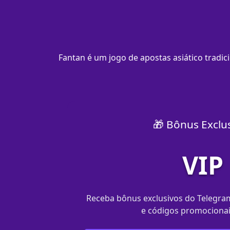
Fantan é um jogo de apostas asiático tradi
🎁 Bônus Exclu
VIP
Receba bônus exclusivos do Telegra
e códigos promocionai