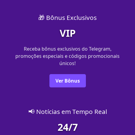
🎁 Bônus Exclusivos
VIP
Receba bônus exclusivos do Telegram,
promoções especiais e códigos promocionais
únicos!
Ver Bônus
📢 Notícias em Tempo Real
24/7