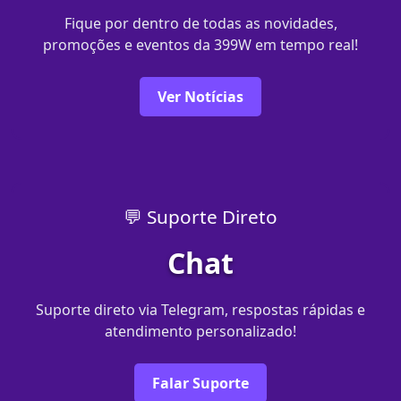
Fique por dentro de todas as novidades,
promoções e eventos da 399W em tempo real!
Ver Notícias
💬 Suporte Direto
Chat
Suporte direto via Telegram, respostas rápidas e
atendimento personalizado!
Falar Suporte