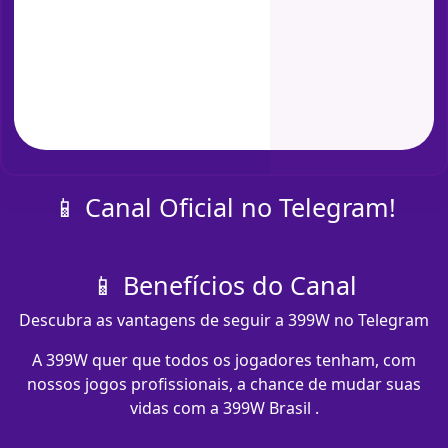
📱 Canal Oficial no Telegram!
📱 Benefícios do Canal
Descubra as vantagens de seguir a 399W no Telegram
A 399W quer que todos os jogadores tenham, com
nossos jogos profissionais, a chance de mudar suas
vidas com a 399W Brasil .