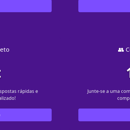
reto
👥 
t
espostas rápidas e
Junte-se a uma com
lizado!
compa
e