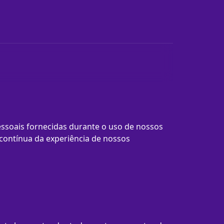
ssoais fornecidas durante o uso de nossos
 contínua da experiência de nossos