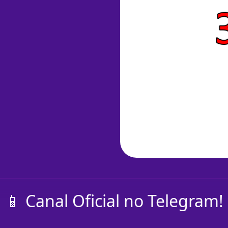
📱 Canal Oficial no Telegram!