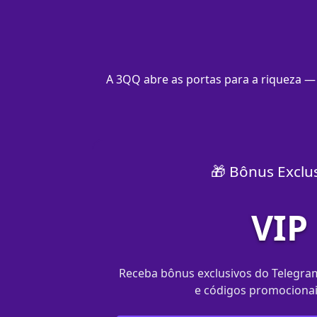
A 3QQ abre as portas para a riqueza — 
🎁 Bônus Exclu
VIP
Receba bônus exclusivos do Telegra
e códigos promocionai