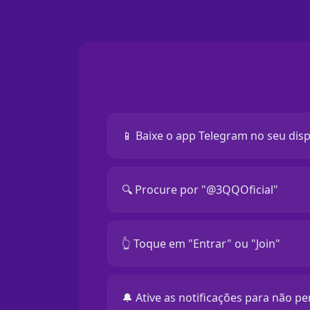
📱 Baixe o app Telegram no seu disp
🔍 Procure por "@3QQOficial"
👆 Toque em "Entrar" ou "Join"
🔔 Ative as notificações para não p