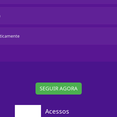
a
aticamente
SEGUIR AGORA
Acessos