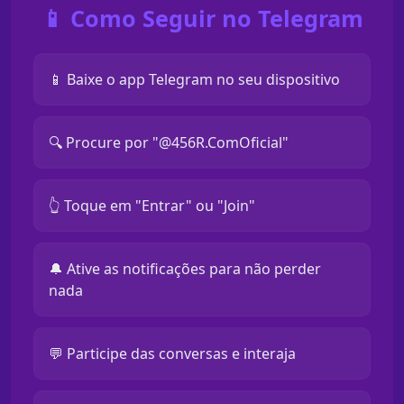
📱 Como Seguir no Telegram
📱 Baixe o app Telegram no seu dispositivo
🔍 Procure por "@456R.ComOficial"
👆 Toque em "Entrar" ou "Join"
🔔 Ative as notificações para não perder
nada
💬 Participe das conversas e interaja