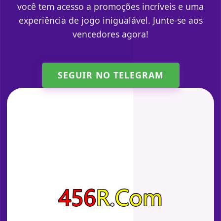
você tem acesso a promoções incríveis e uma
experiência de jogo inigualável. Junte-se aos
vencedores agora!
SEGUIR NO TELEGRAM