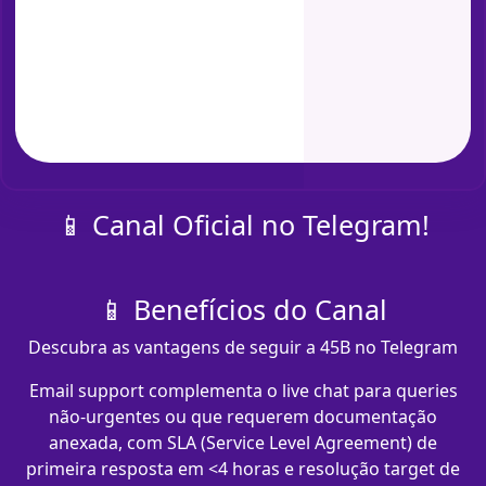
📱 Canal Oficial no Telegram!
📱 Benefícios do Canal
Descubra as vantagens de seguir a 45B no Telegram
Email support complementa o live chat para queries
não-urgentes ou que requerem documentação
anexada, com SLA (Service Level Agreement) de
primeira resposta em <4 horas e resolução target de