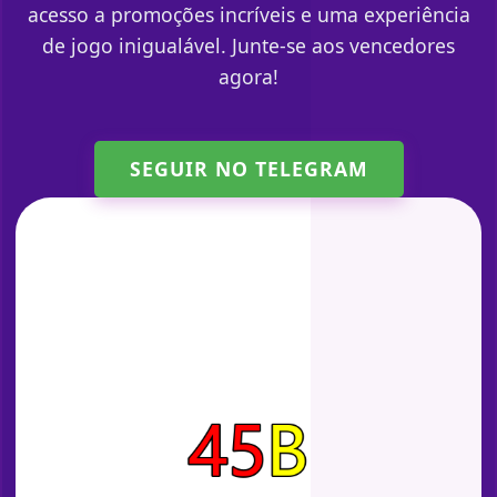
acesso a promoções incríveis e uma experiência
de jogo inigualável. Junte-se aos vencedores
agora!
SEGUIR NO TELEGRAM