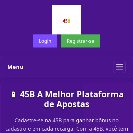
Login
Registrar-se
Menu
📱 45B A Melhor Plataforma
de Apostas
Cadastre-se na 45B para ganhar bônus no
cadastro e em cada recarga. Com a 45B, você tem