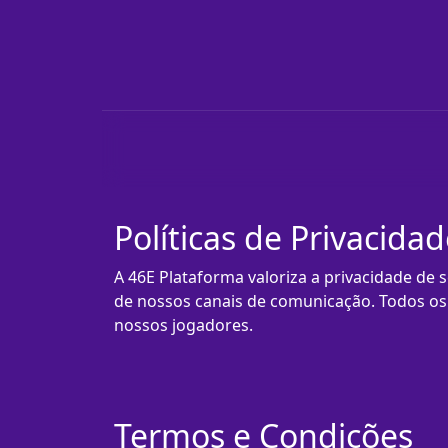
Políticas de Privacida
A 46E Plataforma valoriza a privacidade de
de nossos canais de comunicação. Todos os 
nossos jogadores.
Termos e Condições