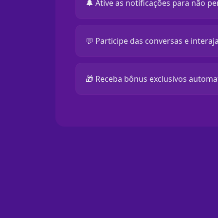
🔔 Ative as notificações para não p
💬 Participe das conversas e interaj
🎁 Receba bônus exclusivos autom