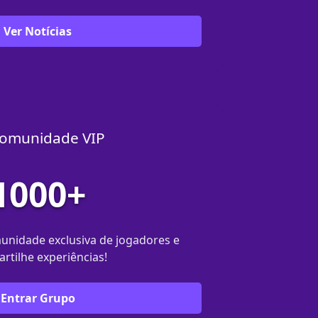
Ver Notícias
Comunidade VIP
1000+
unidade exclusiva de jogadores e
rtilhe experiências!
Entrar Grupo