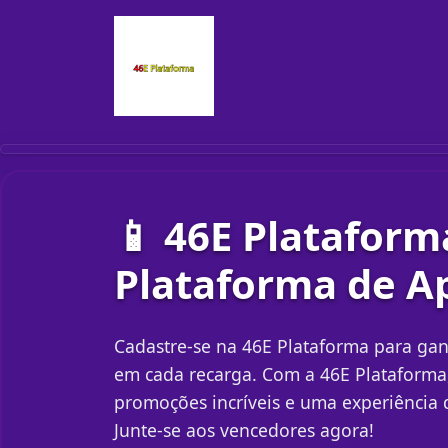
📱 46E Plataform
Plataforma de A
Cadastre-se na 46E Plataforma para ga
em cada recarga. Com a 46E Plataforma
promoções incríveis e uma experiência d
Junte-se aos vencedores agora!