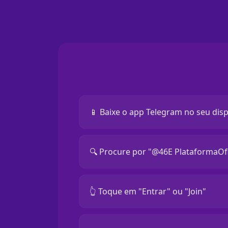
📱 Baixe o app Telegram no seu disp
🔍 Procure por "@46E PlataformaOfi
👆 Toque em "Entrar" ou "Join"