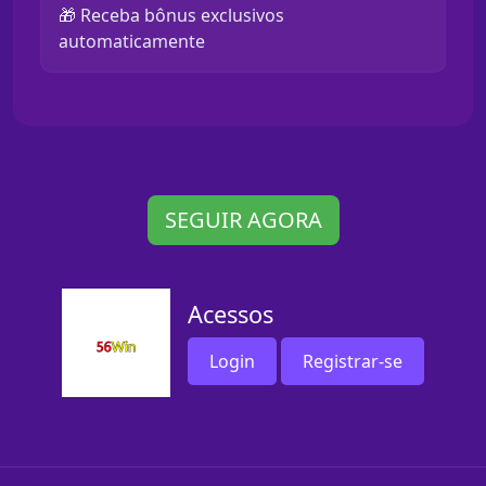
🎁 Receba bônus exclusivos
automaticamente
SEGUIR AGORA
Acessos
Login
Registrar-se