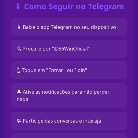
📱 Como Seguir no Telegram
📱 Baixe o app Telegram no seu dispositivo
🔍 Procure por "@56WinOficial"
👆 Toque em "Entrar" ou "Join"
🔔 Ative as notificações para não perder
nada
💬 Participe das conversas e interaja