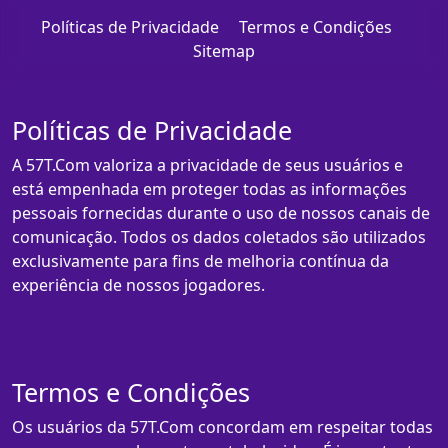
Políticas de Privacidade
Termos e Condições
Sitemap
Políticas de Privacidade
A 57T.Com valoriza a privacidade de seus usuários e
está empenhada em proteger todas as informações
pessoais fornecidas durante o uso de nossos canais de
comunicação. Todos os dados coletados são utilizados
exclusivamente para fins de melhoria contínua da
experiência de nossos jogadores.
Termos e Condições
Os usuários da 57T.Com concordam em respeitar todas