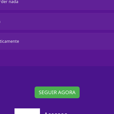
erder nada
a
aticamente
SEGUIR AGORA