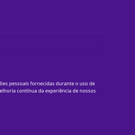
ões pessoais fornecidas durante o uso de
elhoria contínua da experiência de nossos