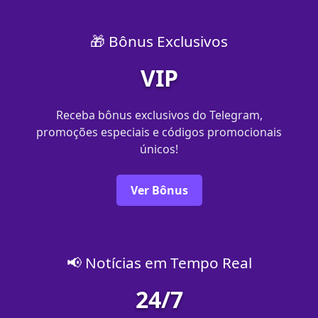
🎁 Bônus Exclusivos
VIP
Receba bônus exclusivos do Telegram,
promoções especiais e códigos promocionais
únicos!
Ver Bônus
📢 Notícias em Tempo Real
24/7