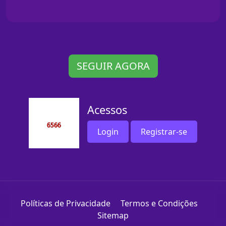
SEGUIR AGORA
Acessos
Login
Registrar-se
Políticas de Privacidade
Termos e Condições
Sitemap