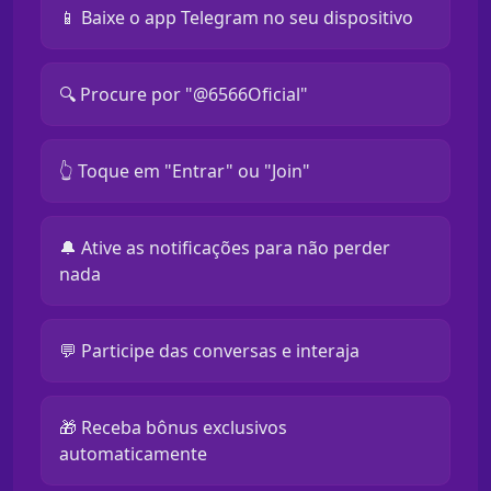
📱 Baixe o app Telegram no seu dispositivo
🔍 Procure por "@6566Oficial"
👆 Toque em "Entrar" ou "Join"
🔔 Ative as notificações para não perder
nada
💬 Participe das conversas e interaja
🎁 Receba bônus exclusivos
automaticamente