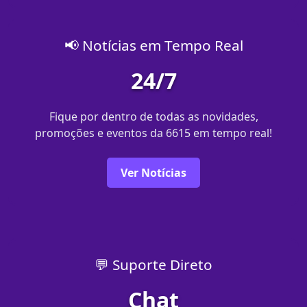
📢 Notícias em Tempo Real
24/7
Fique por dentro de todas as novidades,
promoções e eventos da 6615 em tempo real!
Ver Notícias
💬 Suporte Direto
Chat