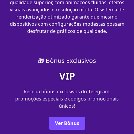
qualidade superior, com animações fluidas, efeitos
visuais avançados e resolução nítida. O sistema de
renderização otimizado garante que mesmo
dispositivos com configurações modestas possam
desfrutar de gráficos de qualidade.
🎁 Bônus Exclusivos
VIP
Receba bônus exclusivos do Telegram,
promoções especiais e códigos promocionais
únicos!
Ver Bônus