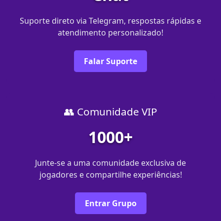
Suporte direto via Telegram, respostas rápidas e
atendimento personalizado!
Falar Suporte
👥 Comunidade VIP
1000+
Junte-se a uma comunidade exclusiva de
jogadores e compartilhe experiências!
Entrar Grupo