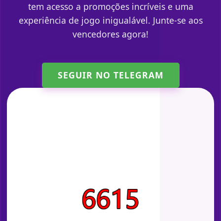
tem acesso a promoções incríveis e uma
experiência de jogo inigualável. Junte-se aos
vencedores agora!
SEGUIR NO TELEGRAM