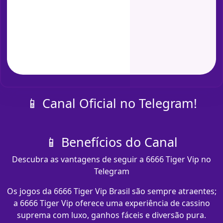
📱 Canal Oficial no Telegram!
📱 Benefícios do Canal
Descubra as vantagens de seguir a 6666 Tiger Vip no
Telegram
Os jogos da 6666 Tiger Vip Brasil são sempre atraentes;
a 6666 Tiger Vip oferece uma experiência de cassino
suprema com luxo, ganhos fáceis e diversão pura.