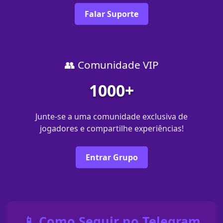
Falar Suporte
👥 Comunidade VIP
1000+
Junte-se a uma comunidade exclusiva de
jogadores e compartilhe experiências!
Entrar Grupo
📱 Como Seguir no Telegram