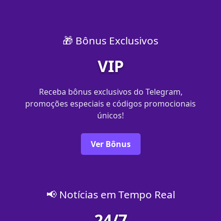
🎁 Bônus Exclusivos
VIP
Receba bônus exclusivos do Telegram,
promoções especiais e códigos promocionais
únicos!
Ver Bônus
📢 Notícias em Tempo Real
24/7