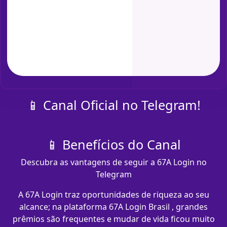
📱 Canal Oficial no Telegram!
📱 Benefícios do Canal
Descubra as vantagens de seguir a 67A Login no
Telegram
A 67A Login traz oportunidades de riqueza ao seu
alcance; na plataforma 67A Login Brasil , grandes
prêmios são frequentes e mudar de vida ficou muito