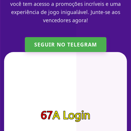
você tem acesso a promoções incríveis e uma
experiência de jogo inigualável. Junte-se aos
vencedores agora!
SEGUIR NO TELEGRAM