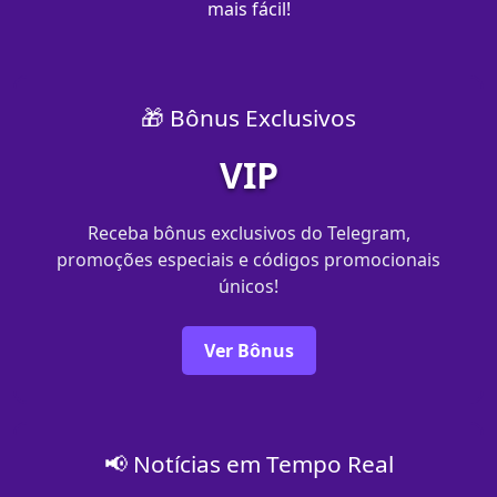
mais fácil!
🎁 Bônus Exclusivos
VIP
Receba bônus exclusivos do Telegram,
promoções especiais e códigos promocionais
únicos!
Ver Bônus
📢 Notícias em Tempo Real