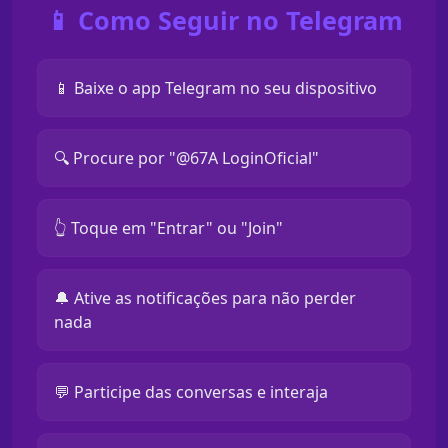
📱 Como Seguir no Telegram
📱 Baixe o app Telegram no seu dispositivo
🔍 Procure por "@67A LoginOficial"
👆 Toque em "Entrar" ou "Join"
🔔 Ative as notificações para não perder
nada
💬 Participe das conversas e interaja