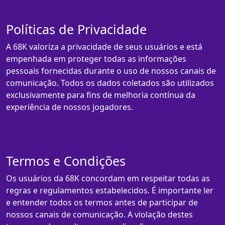
Políticas de Privacidade
A 68K valoriza a privacidade de seus usuários e está
empenhada em proteger todas as informações
pessoais fornecidas durante o uso de nossos canais de
comunicação. Todos os dados coletados são utilizados
exclusivamente para fins de melhoria contínua da
experiência de nossos jogadores.
Termos e Condições
Os usuários da 68K concordam em respeitar todas as
regras e regulamentos estabelecidos. É importante ler
e entender todos os termos antes de participar de
nossos canais de comunicação. A violação destes