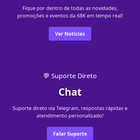
Fique por dentro de todas as novidades,
promoções e eventos da 68K em tempo real!
Ver Notícias
💬 Suporte Direto
Chat
Suporte direto via Telegram, respostas rápidas e
atendimento personalizado!
Falar Suporte