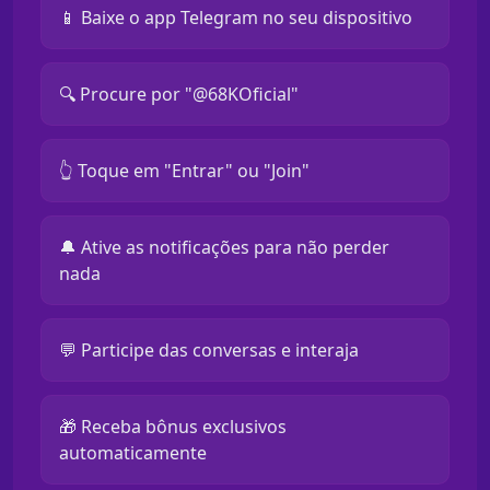
📱 Baixe o app Telegram no seu dispositivo
🔍 Procure por "@68KOficial"
👆 Toque em "Entrar" ou "Join"
🔔 Ative as notificações para não perder
nada
💬 Participe das conversas e interaja
🎁 Receba bônus exclusivos
automaticamente