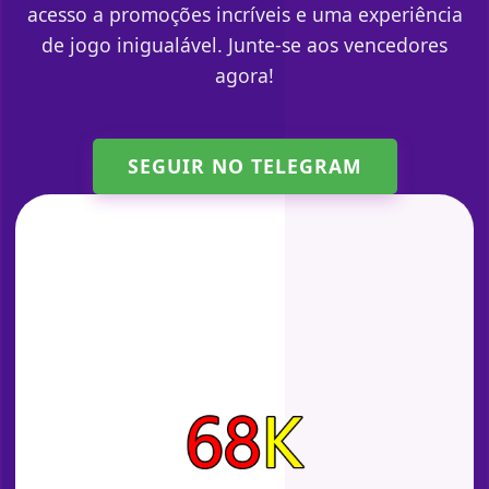
acesso a promoções incríveis e uma experiência
de jogo inigualável. Junte-se aos vencedores
agora!
SEGUIR NO TELEGRAM