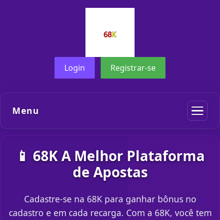
Login
Registrar-se
Menu
📱 68K A Melhor Plataforma
de Apostas
Cadastre-se na 68K para ganhar bônus no
cadastro e em cada recarga. Com a 68K, você tem