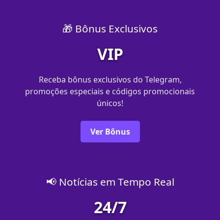
🎁 Bônus Exclusivos
VIP
Receba bônus exclusivos do Telegram,
promoções especiais e códigos promocionais
únicos!
Ver Bônus
📢 Notícias em Tempo Real
24/7