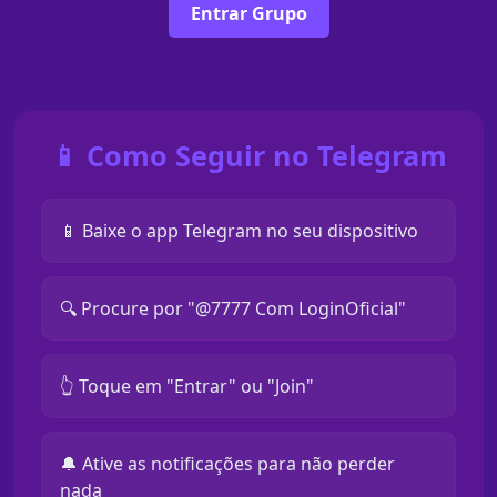
Entrar Grupo
📱 Como Seguir no Telegram
📱 Baixe o app Telegram no seu dispositivo
🔍 Procure por "@7777 Com LoginOficial"
👆 Toque em "Entrar" ou "Join"
🔔 Ative as notificações para não perder
nada