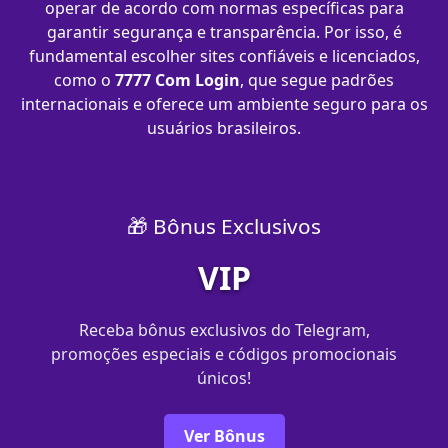
operar de acordo com normas específicas para
garantir segurança e transparência. Por isso, é
fundamental escolher sites confiáveis e licenciados,
como o
7777 Com Login
, que segue padrões
internacionais e oferece um ambiente seguro para os
usuários brasileiros.
🎁 Bônus Exclusivos
VIP
Receba bônus exclusivos do Telegram,
promoções especiais e códigos promocionais
únicos!
Ver Bônus