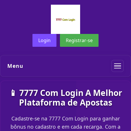
Login
Registrar-se
Menu
📱 7777 Com Login A Melhor
Plataforma de Apostas
Cadastre-se na 7777 Com Login para ganhar
bônus no cadastro e em cada recarga. Com a