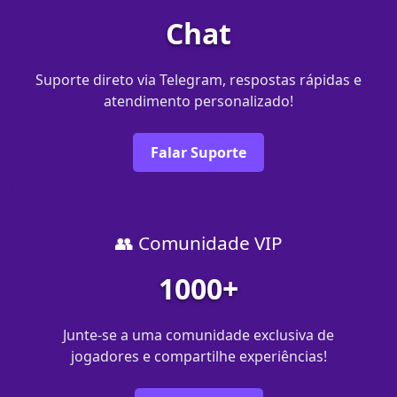
Chat
Suporte direto via Telegram, respostas rápidas e
atendimento personalizado!
Falar Suporte
👥 Comunidade VIP
1000+
Junte-se a uma comunidade exclusiva de
jogadores e compartilhe experiências!