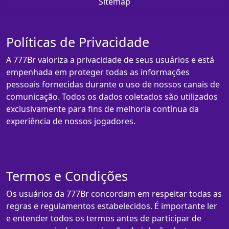
Sitemap
Políticas de Privacidade
A 777Br valoriza a privacidade de seus usuários e está
empenhada em proteger todas as informações
pessoais fornecidas durante o uso de nossos canais de
comunicação. Todos os dados coletados são utilizados
exclusivamente para fins de melhoria contínua da
experiência de nossos jogadores.
Termos e Condições
Os usuários da 777Br concordam em respeitar todas as
regras e regulamentos estabelecidos. É importante ler
e entender todos os termos antes de participar de