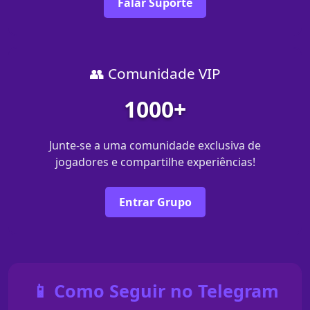
Falar Suporte
👥 Comunidade VIP
1000+
Junte-se a uma comunidade exclusiva de
jogadores e compartilhe experiências!
Entrar Grupo
📱 Como Seguir no Telegram