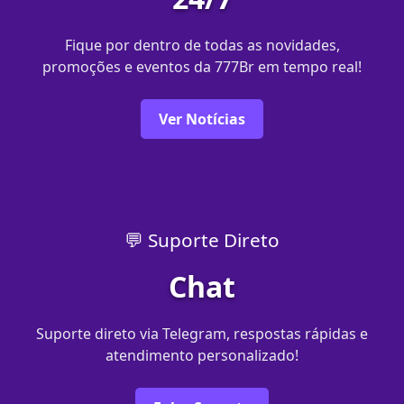
Fique por dentro de todas as novidades,
promoções e eventos da 777Br em tempo real!
Ver Notícias
💬 Suporte Direto
Chat
Suporte direto via Telegram, respostas rápidas e
atendimento personalizado!