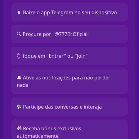
📱 Baixe o app Telegram no seu dispositivo
🔍 Procure por "@777BrOficial"
👆 Toque em "Entrar" ou "Join"
🔔 Ative as notificações para não perder
nada
💬 Participe das conversas e interaja
🎁 Receba bônus exclusivos
automaticamente