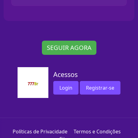
SEGUIR AGORA
Acessos
Login
Registrar-se
Políticas de Privacidade
Termos e Condições