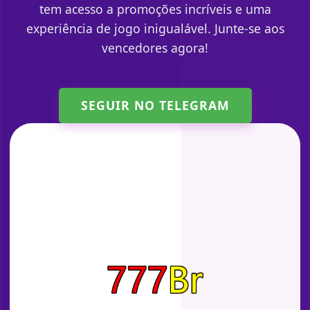
tem acesso a promoções incríveis e uma
experiência de jogo inigualável. Junte-se aos
vencedores agora!
SEGUIR NO TELEGRAM