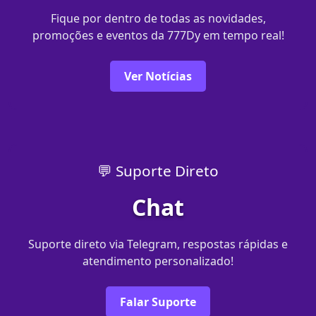
Fique por dentro de todas as novidades,
promoções e eventos da 777Dy em tempo real!
Ver Notícias
💬 Suporte Direto
Chat
Suporte direto via Telegram, respostas rápidas e
atendimento personalizado!
Falar Suporte