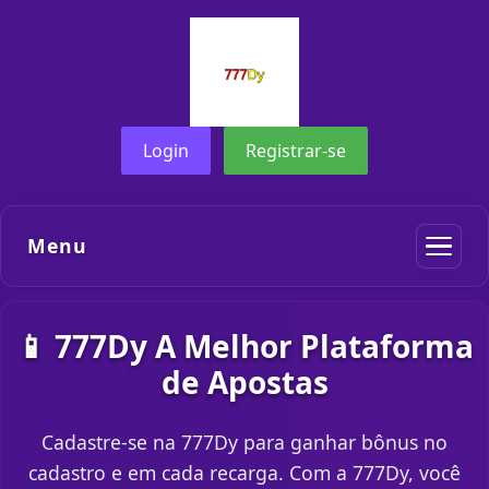
Login
Registrar-se
Menu
📱 777Dy A Melhor Plataforma
de Apostas
Cadastre-se na 777Dy para ganhar bônus no
cadastro e em cada recarga. Com a 777Dy, você