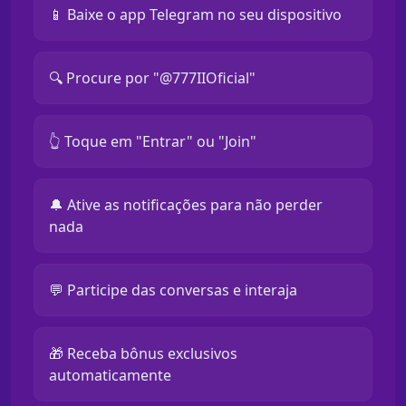
📱 Baixe o app Telegram no seu dispositivo
🔍 Procure por "@777IIOficial"
👆 Toque em "Entrar" ou "Join"
🔔 Ative as notificações para não perder
nada
💬 Participe das conversas e interaja
🎁 Receba bônus exclusivos
automaticamente