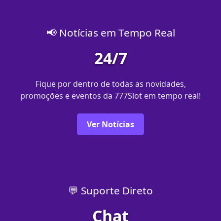
📢 Notícias em Tempo Real
24/7
Fique por dentro de todas as novidades,
promoções e eventos da 777Slot em tempo real!
Ver Notícias
💬 Suporte Direto
Chat