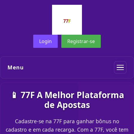
Login
Registrar-se
Menu
📱 77F A Melhor Plataforma
de Apostas
Cadastre-se na 77F para ganhar bônus no
cadastro e em cada recarga. Com a 77F, você tem