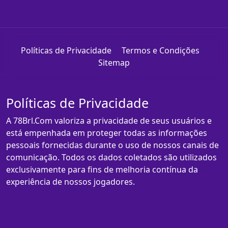
Políticas de Privacidade
Termos e Condições
Sitemap
Políticas de Privacidade
A 78Brl.Com valoriza a privacidade de seus usuários e
está empenhada em proteger todas as informações
pessoais fornecidas durante o uso de nossos canais de
comunicação. Todos os dados coletados são utilizados
exclusivamente para fins de melhoria contínua da
experiência de nossos jogadores.