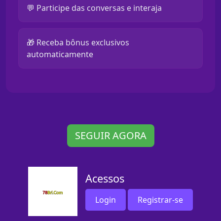
💬 Participe das conversas e interaja
🎁 Receba bônus exclusivos
automaticamente
SEGUIR AGORA
Acessos
Login
Registrar-se