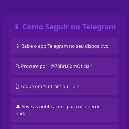
📱 Como Seguir no Telegram
📱 Baixe o app Telegram no seu dispositivo
🔍 Procure por "@78Brl.ComOficial"
👆 Toque em "Entrar" ou "Join"
🔔 Ative as notificações para não perder
nada