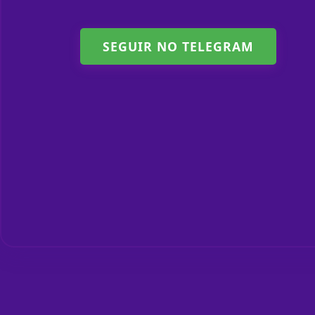
SEGUIR NO TELEGRAM