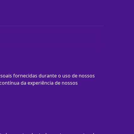
ssoais fornecidas durante o uso de nossos
 contínua da experiência de nossos