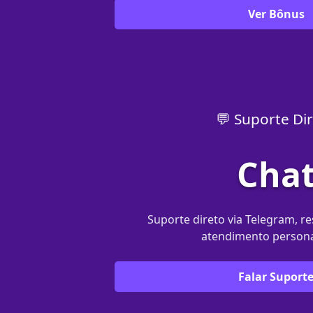
Ver Bônus
💬 Suporte Di
Cha
Suporte direto via Telegram, r
atendimento persona
Falar Suport