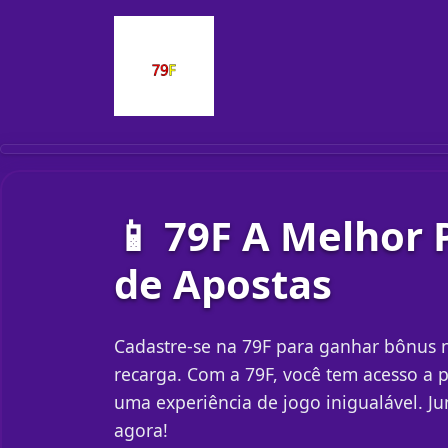
📱 79F A Melhor 
de Apostas
Cadastre-se na 79F para ganhar bônus 
recarga. Com a 79F, você tem acesso a p
uma experiência de jogo inigualável. J
agora!