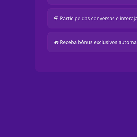
💬 Participe das conversas e interaj
🎁 Receba bônus exclusivos autom