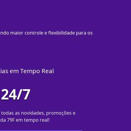
ndo maior controle e flexibilidade para os
cias em Tempo Real
24/7
e todas as novidades, promoções e
 da 79F em tempo real!