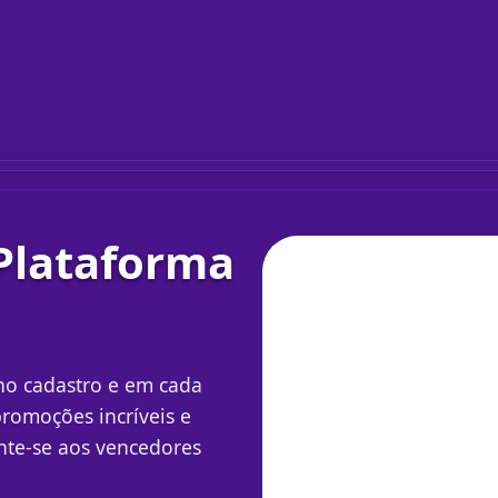
 Plataforma
no cadastro e em cada
promoções incríveis e
unte-se aos vencedores