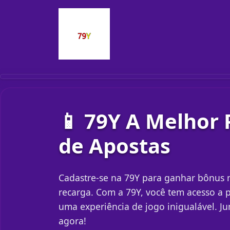
📱 79Y A Melhor
de Apostas
Cadastre-se na 79Y para ganhar bônus 
recarga. Com a 79Y, você tem acesso a 
uma experiência de jogo inigualável. J
agora!