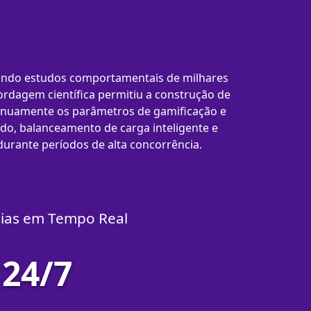
rando estudos comportamentais de milhares
ordagem científica permitiu a construção de
inuamente os parâmetros de gamificação e
ído, balanceamento de carga inteligente e
urante períodos de alta concorrência.
cias em Tempo Real
24/7