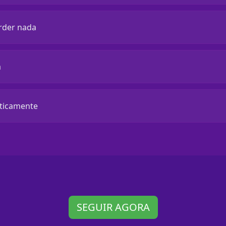
erder nada
a
aticamente
SEGUIR AGORA