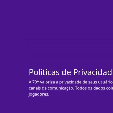
Políticas de Privacida
A 79Y valoriza a privacidade de seus usuár
canais de comunicação. Todos os dados cole
jogadores.