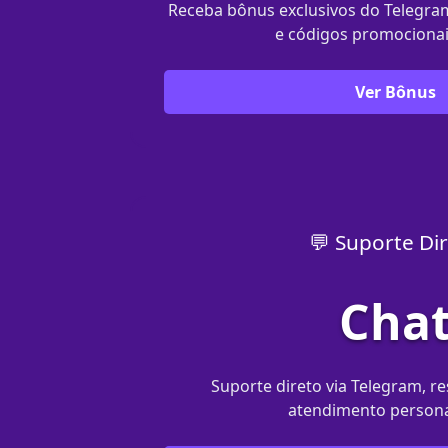
Receba bônus exclusivos do Telegra
e códigos promocionai
Ver Bônus
💬 Suporte Di
Cha
Suporte direto via Telegram, r
atendimento persona