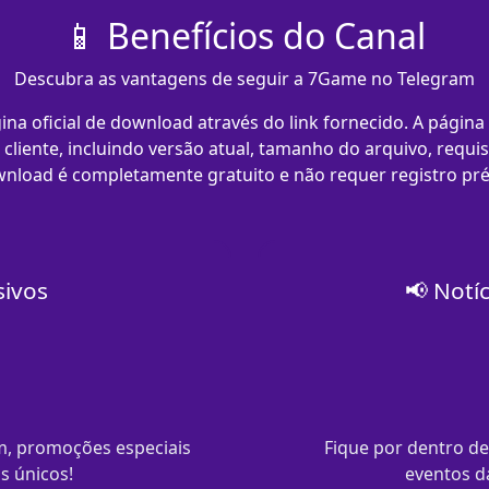
📱 Benefícios do Canal
Descubra as vantagens de seguir a 7Game no Telegram
ina oficial de download através do link fornecido. A págin
liente, incluindo versão atual, tamanho do arquivo, requis
nload é completamente gratuito e não requer registro pré
sivos
📢 Notí
m, promoções especiais
Fique por dentro d
s únicos!
eventos d