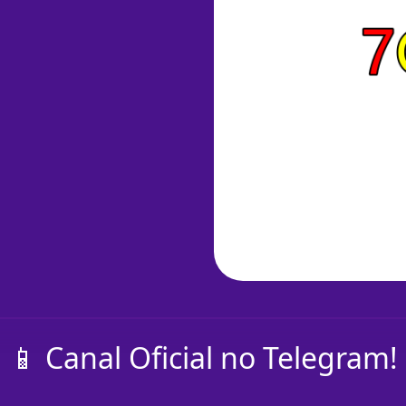
📱 Canal Oficial no Telegram!