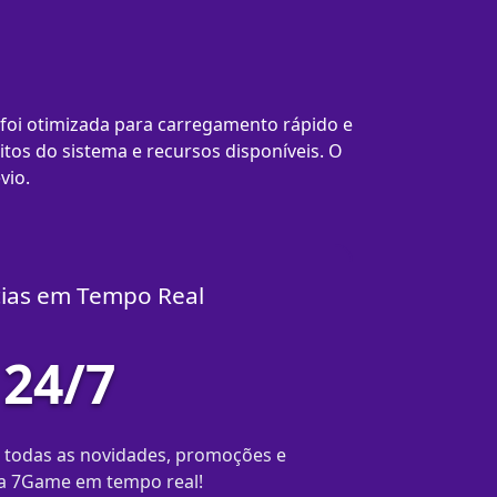
a foi otimizada para carregamento rápido e
itos do sistema e recursos disponíveis. O
vio.
cias em Tempo Real
24/7
e todas as novidades, promoções e
a 7Game em tempo real!