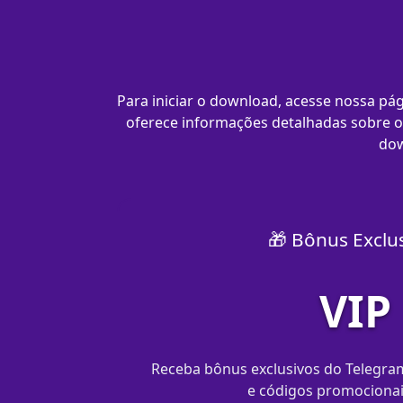
Para iniciar o download, acesse nossa pág
oferece informações detalhadas sobre o c
dow
🎁 Bônus Exclu
VIP
Receba bônus exclusivos do Telegra
e códigos promocionai