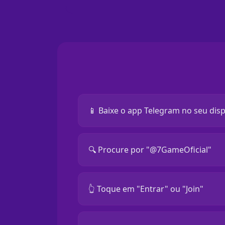
📱 Baixe o app Telegram no seu disp
🔍 Procure por "@7GameOficial"
👆 Toque em "Entrar" ou "Join"