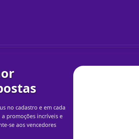
hor
postas
us no cadastro e em cada
a promoções incríveis e
unte-se aos vencedores