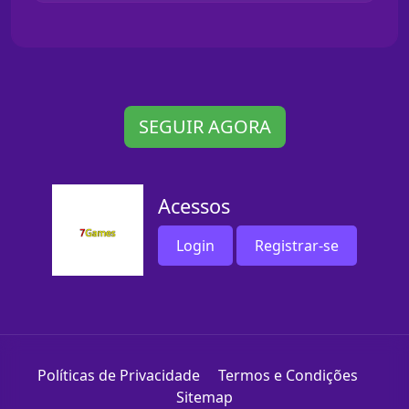
SEGUIR AGORA
Acessos
Login
Registrar-se
Políticas de Privacidade
Termos e Condições
Sitemap