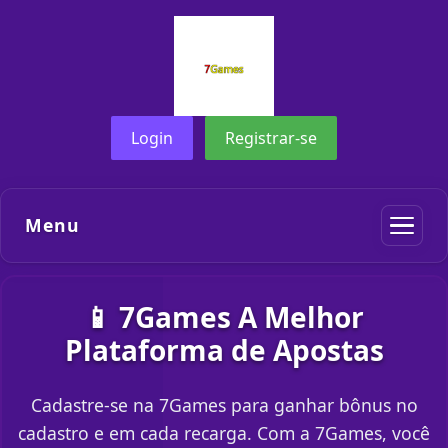
Login
Registrar-se
Menu
📱 7Games A Melhor
Plataforma de Apostas
Cadastre-se na 7Games para ganhar bônus no
cadastro e em cada recarga. Com a 7Games, você