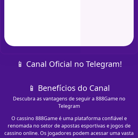
📱 Canal Oficial no Telegram!
📱 Benefícios do Canal
Descubra as vantagens de seguir a 888Game no
Telegram
O cassino 888Game é uma plataforma confiável e
renomada no setor de apostas esportivas e jogos de
cassino online. Os jogadores podem acessar uma vasta