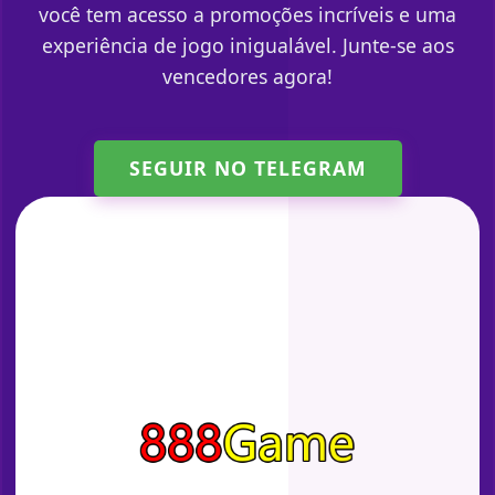
você tem acesso a promoções incríveis e uma
experiência de jogo inigualável. Junte-se aos
vencedores agora!
SEGUIR NO TELEGRAM