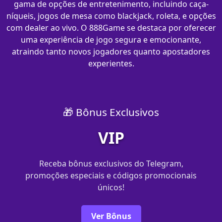
gama de opções de entretenimento, incluindo caça-
níqueis, jogos de mesa como blackjack, roleta, e opções
com dealer ao vivo. O 888Game se destaca por oferecer
uma experiência de jogo segura e emocionante,
atraindo tanto novos jogadores quanto apostadores
experientes.
🎁 Bônus Exclusivos
VIP
Receba bônus exclusivos do Telegram,
promoções especiais e códigos promocionais
únicos!
Ver Bônus