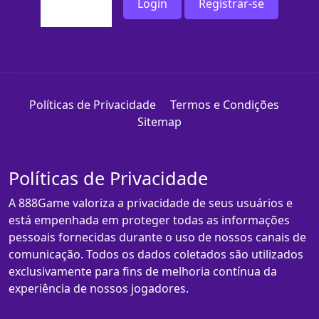
Login
Registrar-se
Políticas de Privacidade
Termos e Condições
Sitemap
Políticas de Privacidade
A 888Game valoriza a privacidade de seus usuários e
está empenhada em proteger todas as informações
pessoais fornecidas durante o uso de nossos canais de
comunicação. Todos os dados coletados são utilizados
exclusivamente para fins de melhoria contínua da
experiência de nossos jogadores.