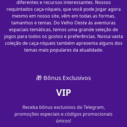
diferentes e recursos interessantes. Nossos
requintados caça-níqueis, que você pode jogar agora
mesmo em nosso site, vêm em todas as formas,
tamanhos e temas. Do Velho Oeste às aventuras
espaciais temáticas, temos uma grande seleção de
jogos para todos os gostos e preferências. Nossa vasta
coleção de caça-níqueis também apresenta alguns dos
temas mais populares da atualidade.
🎁 Bônus Exclusivos
VIP
Receba bônus exclusivos do Telegram,
promoções especiais e códigos promocionais
únicos!