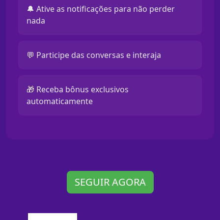
🔔 Ative as notificações para não perder
nada
💬 Participe das conversas e interaja
🎁 Receba bônus exclusivos
automaticamente
SEGUIR AGORA