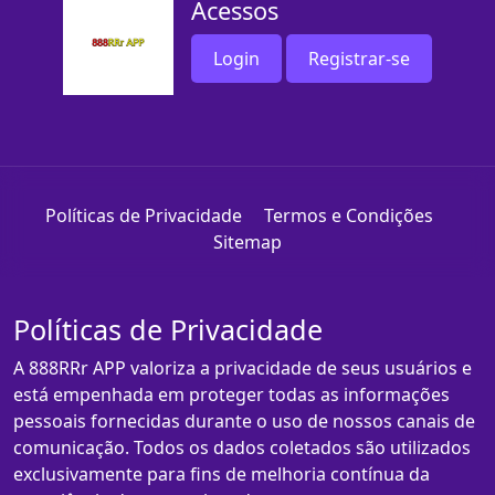
Acessos
Login
Registrar-se
Políticas de Privacidade
Termos e Condições
Sitemap
Políticas de Privacidade
A 888RRr APP valoriza a privacidade de seus usuários e
está empenhada em proteger todas as informações
pessoais fornecidas durante o uso de nossos canais de
comunicação. Todos os dados coletados são utilizados
exclusivamente para fins de melhoria contínua da