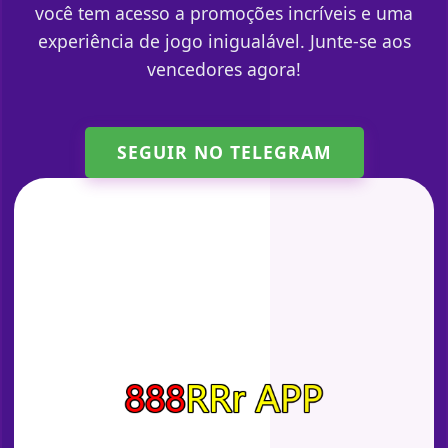
você tem acesso a promoções incríveis e uma
experiência de jogo inigualável. Junte-se aos
vencedores agora!
SEGUIR NO TELEGRAM