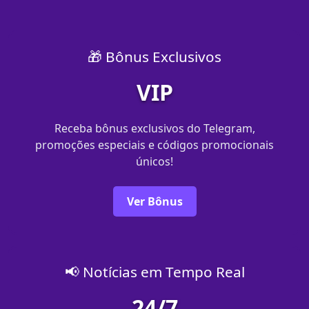
🎁 Bônus Exclusivos
VIP
Receba bônus exclusivos do Telegram,
promoções especiais e códigos promocionais
únicos!
Ver Bônus
📢 Notícias em Tempo Real
24/7