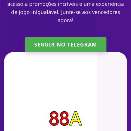
acesso a promoções incríveis e uma experiência
de jogo inigualável. Junte-se aos vencedores
agora!
SEGUIR NO TELEGRAM