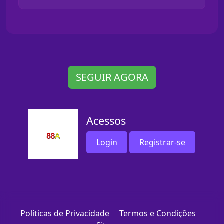
SEGUIR AGORA
Acessos
Login
Registrar-se
Políticas de Privacidade
Termos e Condições