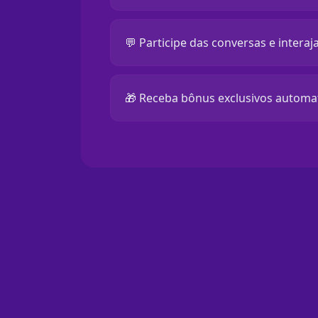
💬 Participe das conversas e interaj
🎁 Receba bônus exclusivos autom