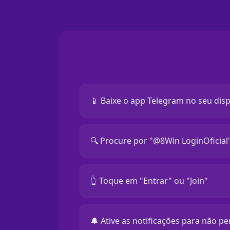
📱 Baixe o app Telegram no seu disp
🔍 Procure por "@8Win LoginOficial
👆 Toque em "Entrar" ou "Join"
🔔 Ative as notificações para não p