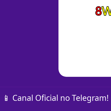
📱 Canal Oficial no Telegram!