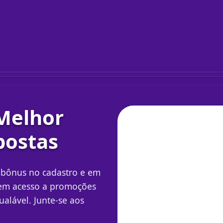
 Melhor
postas
 bônus no cadastro e em
tem acesso a promoções
ualável. Junte-se aos