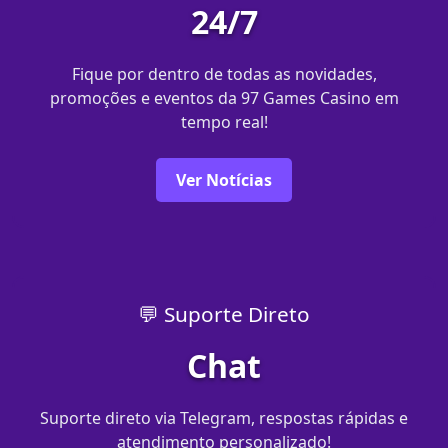
24/7
Fique por dentro de todas as novidades,
promoções e eventos da 97 Games Casino em
tempo real!
Ver Notícias
💬 Suporte Direto
Chat
Suporte direto via Telegram, respostas rápidas e
atendimento personalizado!