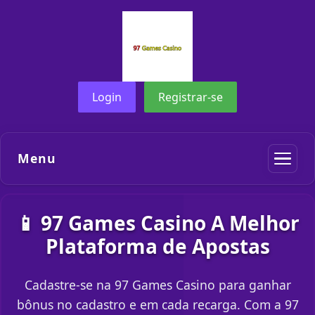
Login
Registrar-se
Menu
📱 97 Games Casino A Melhor
Plataforma de Apostas
Cadastre-se na 97 Games Casino para ganhar
bônus no cadastro e em cada recarga. Com a 97