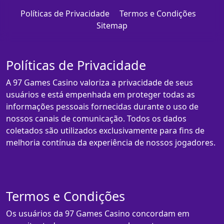
Políticas de Privacidade
Termos e Condições
Sitemap
Políticas de Privacidade
A 97 Games Casino valoriza a privacidade de seus
usuários e está empenhada em proteger todas as
informações pessoais fornecidas durante o uso de
nossos canais de comunicação. Todos os dados
coletados são utilizados exclusivamente para fins de
melhoria contínua da experiência de nossos jogadores.
Termos e Condições
Os usuários da 97 Games Casino concordam em